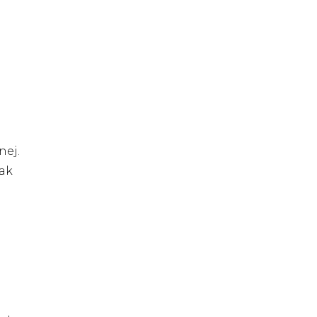
nej.
jak