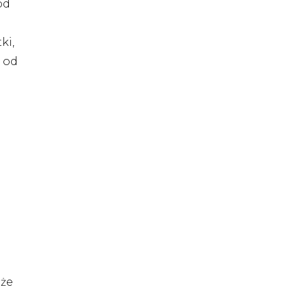
od
ki,
e od
 że