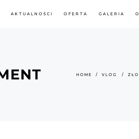
A
AKTUALNOŚCI
OFERTA
GALERIA
O
AMENT
HOME
/
VLOG
/
ZŁO