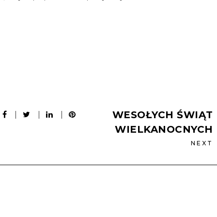
cial media dway
radca prawny Włocławek
WESOŁYCH ŚWIĄT
WIELKANOCNYCH
NEXT