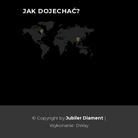
JAK DOJECHAĆ?
© Copyright by
Jubiler Diament
|
Wykonanie:
DWay