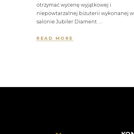
otrzymać wycenę wyjątkowej i
niepowtarzalnej biżuterii wykonanej w
salonie Jubiler Diament.
READ MORE
KO