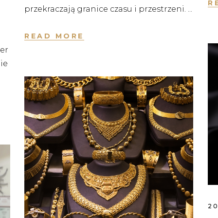
R
przekraczają granice czasu i przestrzeni.
READ MORE
er
ie
20