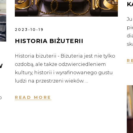
K
Ju
pi
2023-10-19
di
HISTORIA BIŻUTERII
sk
Historia biżuterii - Biżuteria jest nie tylko
R
ozdobą, ale także odzwierciedleniem
W
kultury, historii i wyrafinowanego gustu
ludzi na przestrzeni wieków.
o
READ MORE