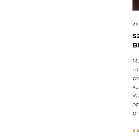
20
S
B
Mo
ro
po
ku
Wa
op
pr
R