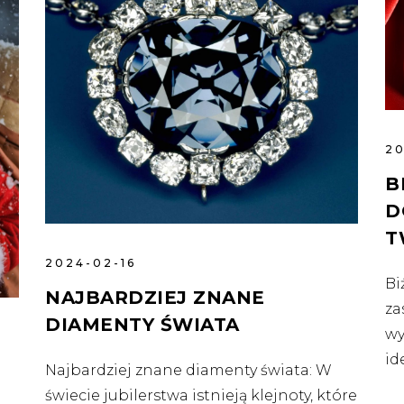
2
B
D
T
2024-02-16
Bi
NAJBARDZIEJ ZNANE
za
DIAMENTY ŚWIATA
wy
id
Najbardziej znane diamenty świata: W
świecie jubilerstwa istnieją klejnoty, które