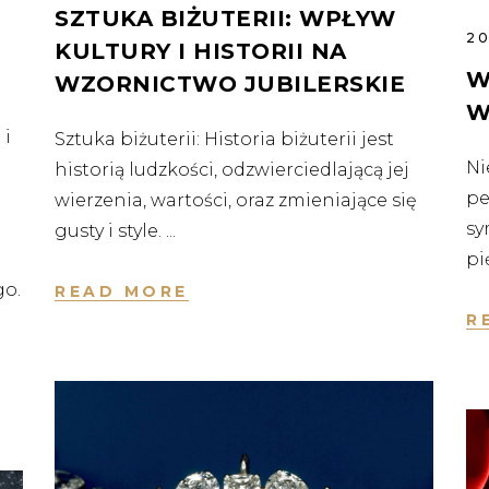
SZTUKA BIŻUTERII: WPŁYW
2
KULTURY I HISTORII NA
W
WZORNICTWO JUBILERSKIE
W
 i
Sztuka biżuterii: Historia biżuterii jest
Ni
historią ludzkości, odzwierciedlającą jej
pe
wierzenia, wartości, oraz zmieniające się
sy
gusty i style.
pi
go.
READ MORE
R