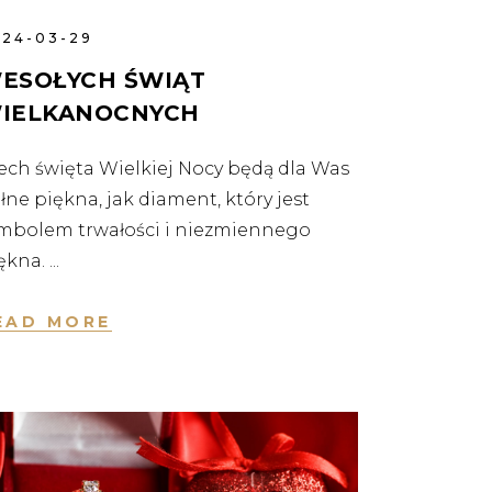
024-03-29
ESOŁYCH ŚWIĄT
IELKANOCNYCH
ech święta Wielkiej Nocy będą dla Was
łne piękna, jak diament, który jest
mbolem trwałości i niezmiennego
ękna.
EAD MORE