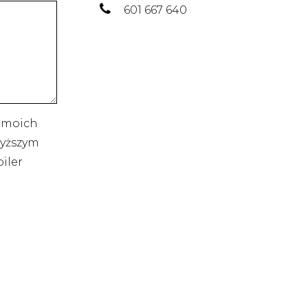
601 667 640
 moich
yższym
iler