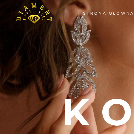
STRONA GŁÓWN
K