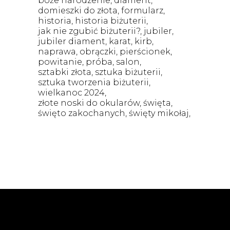
boże narodzenie
diament
domieszki do złota
formularz
historia
historia biżuterii
jak nie zgubić biżuterii?
jubiler
jubiler diament
karat
kirb
naprawa
obrączki
pierścionek
powitanie
próba
salon
sztabki złota
sztuka biżuterii
sztuka tworzenia biżuterii
wielkanoc 2024
złote noski do okularów
święta
święto zakochanych
święty mikołaj