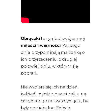
Obrączki
to symbol wzajemnej
miłości i wierności
. Każdego
dnia przypominają małżonką o
ich przyrzeczeniu, o drugiej
połowie i dniu, w którym się
pobrali.
Nie wybiera się ich na dzień,
tydzień, miesiąc, nawet rok, a na
całe, dlatego tak ważnym jest, by
były one idealne. Żeby to