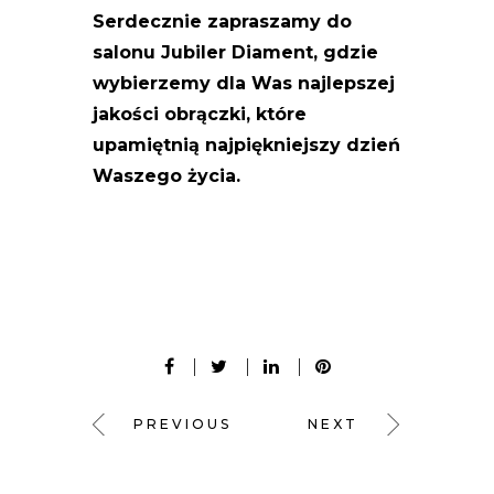
Serdecznie zapraszamy do
salonu Jubiler Diament, gdzie
wybierzemy dla Was najlepszej
jakości obrączki, które
upamiętnią najpiękniejszy dzień
Waszego życia.
DWay
DWay Poznań
DWay Włocławek
DWay Warszawa
DWay Kraków
DWay Gdańsk
Agencja reklamowa
Agencja reklamowa DWay
Agencja reklamowa Włocławek
Agencja reklamowa Lipno
Agencja reklamowa Poznań
Agencja reklamowa Warszawa
Agencja reklamowa Kraków
wizytówki cyfrowe
wizytówki cyfrowe SmartV
strony internetowe dway
social media
social media dway
PREVIOUS
NEXT