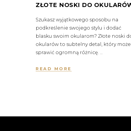
ZŁOTE NOSKI DO OKULARÓ
Szukasz wyjątkowego sposobu na
podkreślenie swojego stylu i dodać
blasku swoim okularom? Złote noski d
okularów to subtelny detal, który może
sprawić ogromną różnicę.
READ MORE