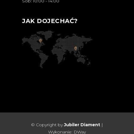
Sob: 10:00 - 14:00
JAK DOJECHAĆ?
© Copyright by
Jubiler Diament
|
Wykonanie:
DWay