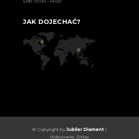
Sob: 10:00 - 14:00
JAK DOJECHAĆ?
© Copyright by
Jubiler Diament
|
Wykonanie:
DWay