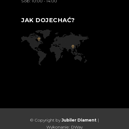
Sob: 10:00 - 14:00
JAK DOJECHAĆ?
© Copyright by
Jubiler Diament
|
Wykonanie:
DWay