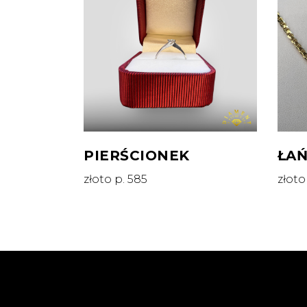
PIERŚCIONEK
ŁA
złoto p. 585
złoto