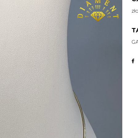
zł
T
G