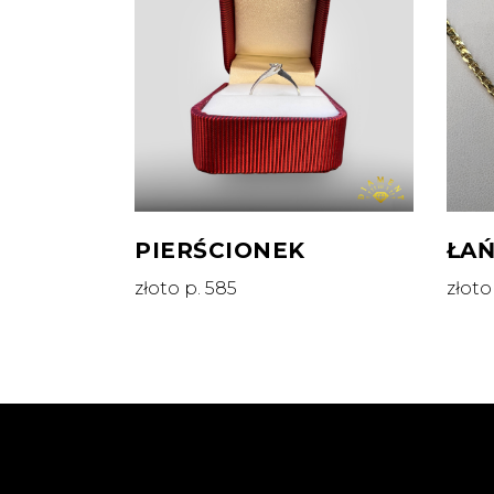
PIERŚCIONEK
ŁA
złoto p. 585
złoto