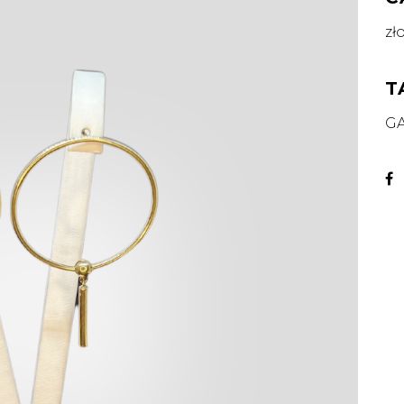
zł
T
G