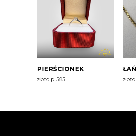
PIERŚCIONEK
ŁA
złoto p. 585
złoto