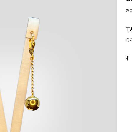
zł
T
G