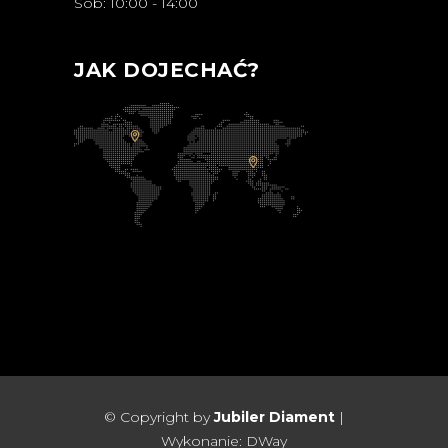
Sob: 10:00 - 14:00
JAK DOJECHAĆ?
© Copyright by
Jubiler Diament
|
Wykonanie:
DWay