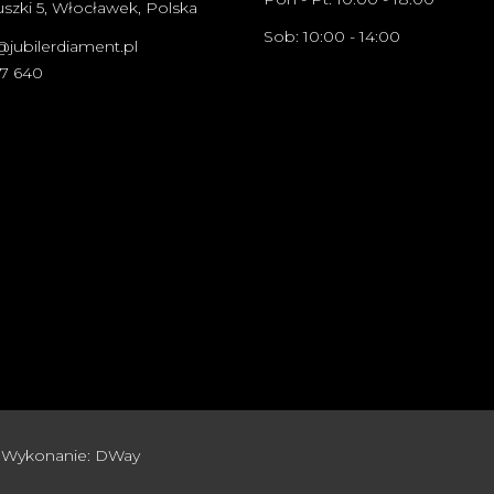
szki 5, Włocławek, Polska
Sob: 10:00 - 14:00
@jubilerdiament.pl
67 640
 Wykonanie:
DWay